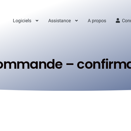
Logiciels
Assistance
A propos
Con
ommande – confirma