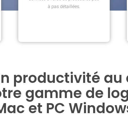
à pas détaillées.
n productivité au 
otre gamme de logi
Mac et PC Window