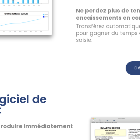
Ne perdez plus de tem
encaissements en co
Transférez automatique
pour gagner du temps et
saisie.
Dé
giciel de
C
r produire immédiatement