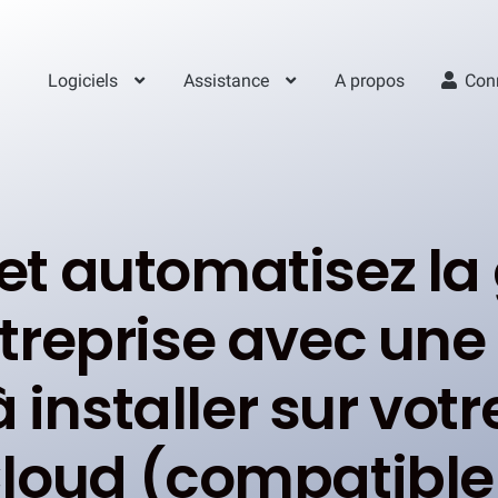
Logiciels
Assistance
A propos
Con
 et automatisez la
ntreprise avec u
 installer sur vot
Cloud (compatibl