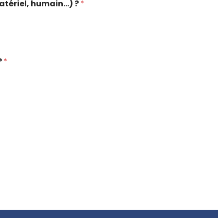
matériel, humain…) ?
*
?
*