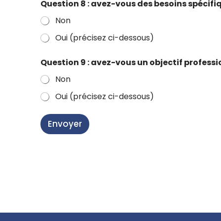
Question 8 : avez-vous des besoins spécifiq
Non
Oui (précisez ci-dessous)
Question 9 : avez-vous un objectif profession
Non
Oui (précisez ci-dessous)
*
(
Envoyer
m
a
t
é
r
i
e
l
,
é