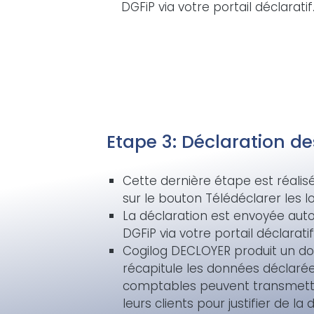
DGFiP via votre portail déclaratif
Etape 3: Déclaration de
Cette dernière étape est réalisé
sur le bouton Télédéclarer les l
La déclaration est envoyée au
DGFiP via votre portail déclaratif
Cogilog DECLOYER produit un d
récapitule les données déclarée
comptables peuvent transmett
leurs clients pour justifier de la