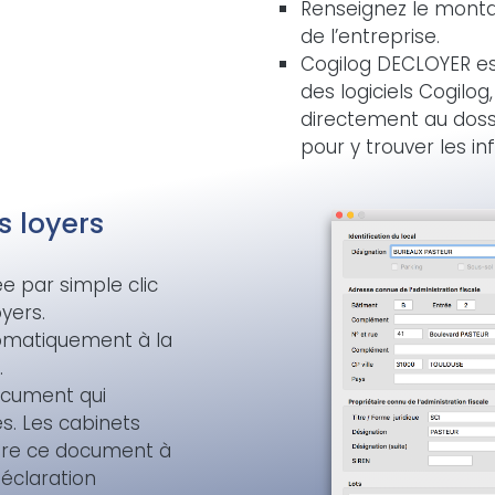
Renseignez le montan
.
de l’entreprise.
Cogilog DECLOYER es
des logiciels Cogilo
directement au dossi
pour y trouver les i
s loyers
e par simple clic
oyers.
tomatiquement à la
.
ocument qui
s. Les cabinets
re ce document à
 déclaration