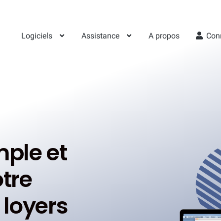
Logiciels
Assistance
A propos
Con
mple et
otre
 loyers