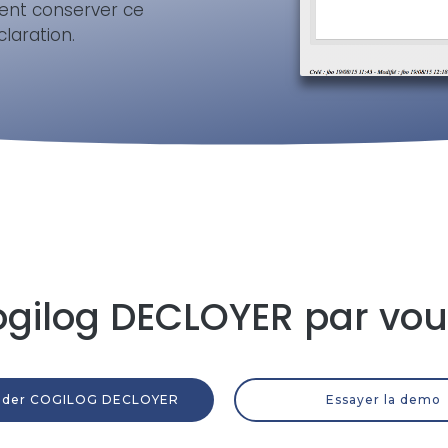
vent conserver ce
laration.
ogilog DECLOYER par v
der COGILOG DECLOYER
Essayer la demo