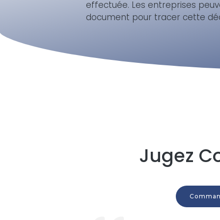
effectuée. Les entreprises peu
document pour tracer cette déc
Jugez C
Comman