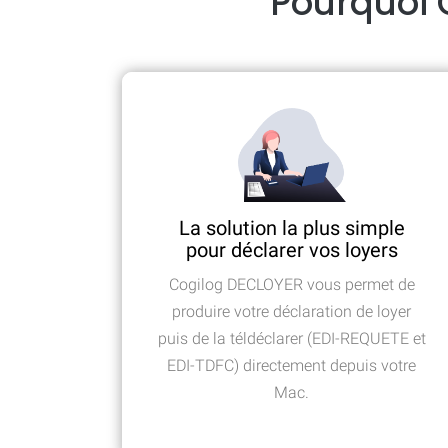
Pourquoi 
La solution la plus simple
pour déclarer vos loyers
Cogilog DECLOYER vous permet de
produire votre déclaration de loyer
puis de la téldéclarer (EDI-REQUETE et
EDI-TDFC) directement depuis votre
Mac.