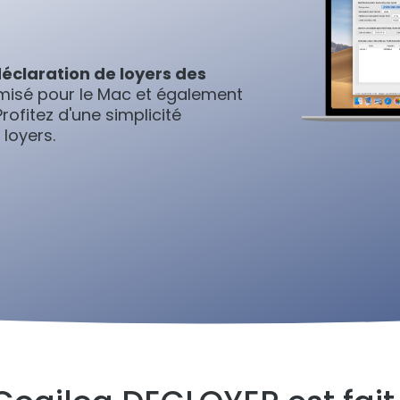
déclaration de loyers des
misé pour le Mac et également
rofitez d'une simplicité
loyers.