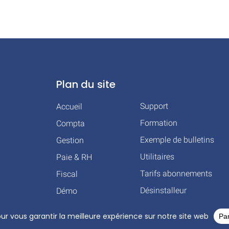
Plan du site
Support
Accueil
Formation
Compta
Exemple de bulletins
Gestion
Utilitaires
Paie & RH
Tarifs abonnements
Fiscal
Désinstalleur
Démo
HT © 2026 TOUS DROITS RÉSERVÉS – COGILOG – 3 RUE DES CHARRONS 31700