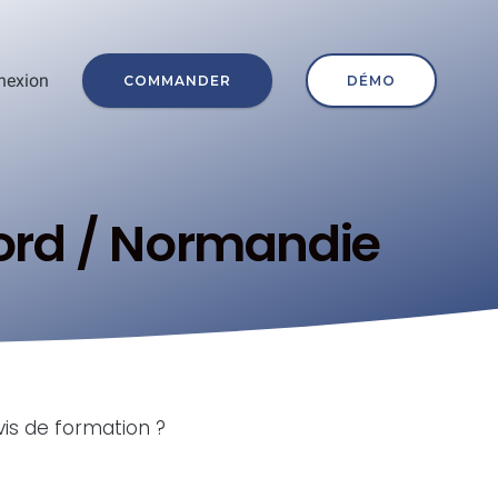
nexion
COMMANDER
DÉMO
ord / Normandie
vis de formation ?