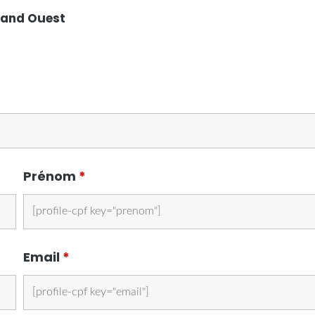
rand Ouest
Prénom
*
Email
*