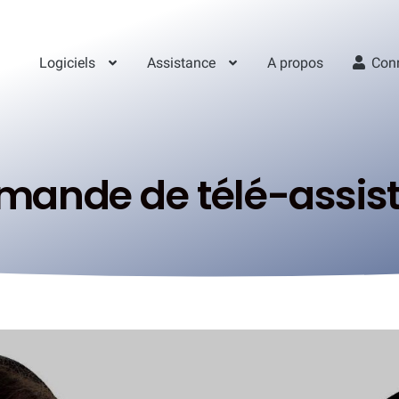
Logiciels
Assistance
A propos
Con
mande de télé-assis