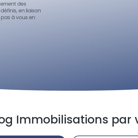
hement des
éfinis, en liaison
z pas à vous en
log Immobilisations pa