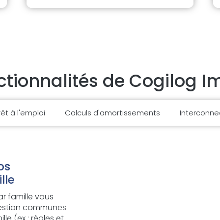
nctionnalités de Cogilog I
rêt à l'emploi
Calculs d'amortissements
Interconnec
os
lle
ar famille vous
 gestion communes
e (ex : règles et