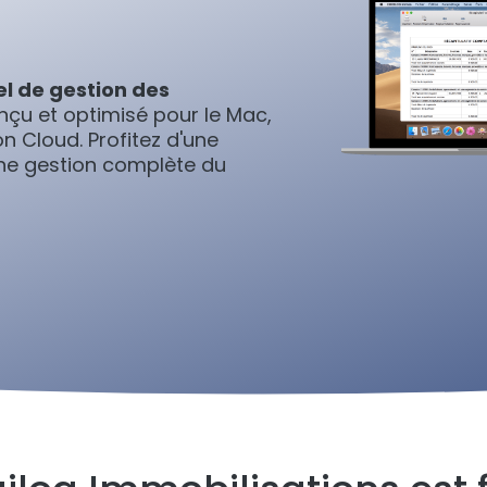
el de gestion des
çu et optimisé pour le Mac,
n Cloud. Profitez d'une
ne gestion complète du