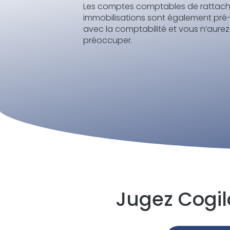
Les comptes comptables de rattac
immobilisations sont également pré-d
avec la comptabilité et vous n’aure
préoccuper.
Jugez Cogi