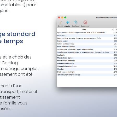
omptables…) pour
gène.
ge standard
de temps
s et le choix des
r Cogilog
aramétrage complet,
tissement ont été
ement d’une
transport, matériel
ortissement
e famille vous
osées.