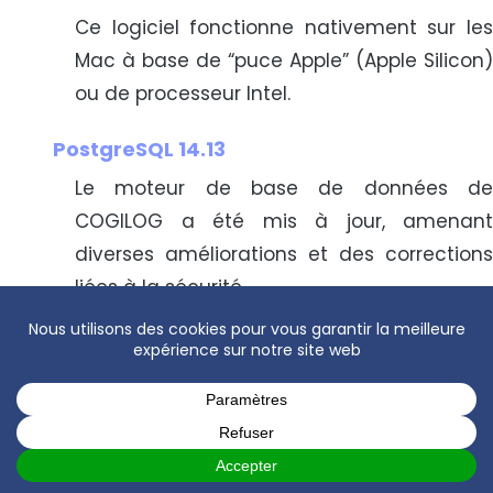
Ce logiciel fonctionne nativement sur les
Mac à base de “puce Apple” (Apple Silicon)
ou de processeur Intel.
PostgreSQL 14.13
Le moteur de base de données de
COGILOG a été mis à jour, amenant
diverses améliorations et des corrections
liées à la sécurité.
VERSION 10.5.8
⚠️ Rappel : nouveau système de licence
Si vous avez déjà activé le nouveau
système de licences mis en service en
novembre dernier,
vous n’avez rien d