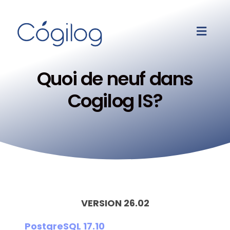
Quoi de neuf dans
Cogilog IS?
VERSION 26.02
PostgreSQL 17.10