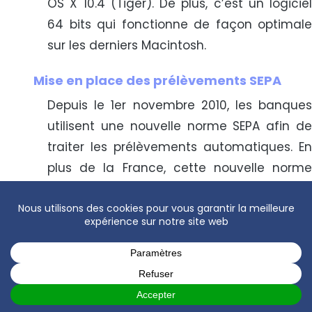
OS X 10.4 (Tiger). De plus, c’est un logiciel
64 bits qui fonctionne de façon optimale
sur les derniers Macintosh.
Mise en place des prélèvements SEPA
Depuis le 1er novembre 2010, les banques
utilisent une nouvelle norme SEPA afin de
traiter les prélèvements automatiques. En
plus de la France, cette nouvelle norme
permet d’effectuer des prélèvements en
euros sur les comptes bancaires des
clients situés dans l’Union Européenne,
Angleterre, Suisse, Norvège, Islande et
Liechtenstein.
est compatible
COGILOG Prélèvements