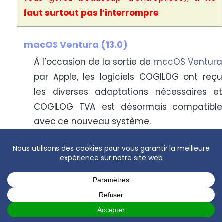
faut surtout pas l’interrompre
.
macOS Ventura (13.0)
À l’occasion de la sortie de
macOS Ventur
par Apple, les logiciels COGILOG ont reçu
les diverses adaptations nécessaires et
COGILOG TVA est désormais compatible
avec ce nouveau système.
Cette version de
fonctionn
COGILOG TVA
sur tous les systèmes macOS depuis la
version 10.14 (Mojave) à la version 13
(Ventura).
Ce logiciel fonctionne nativement sur les