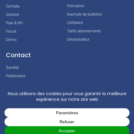
Formation
Compta
Exemple de bulletins
Gestion
Utilitaires
Paie & RH
Tarifs abonnements
Fiscal
Désinstalleur
Démo
Contact
Société
Partenaires
Technologies
Mentions légales
Conditions générales
Actualités
COPYRIGHT © 2026 TOUS DROITS RÉSERVÉS – COGILOG – 3 RUE DES
CHARRONS 31700 BLAGNAC