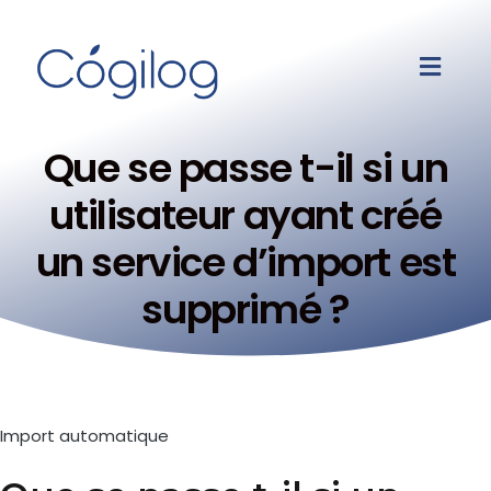
Que se passe t-il si un
utilisateur ayant créé
un service d’import est
supprimé ?
Import automatique