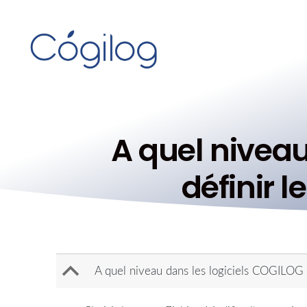
A quel nivea
définir l
B
A quel niveau dans les logiciels COGILOG p