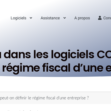
Logiciels
Assistance
A propos
Con
u dans les logiciels 
e régime fiscal d’une 
eut-on définir le régime fiscal d’une entreprise ?