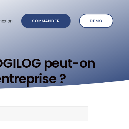
nexion
COMMANDER
DÉMO
COGILOG peut-on
entreprise ?