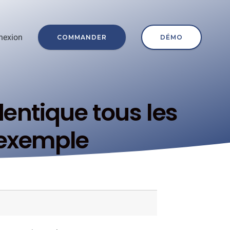
nexion
COMMANDER
DÉMO
dentique tous les
 exemple