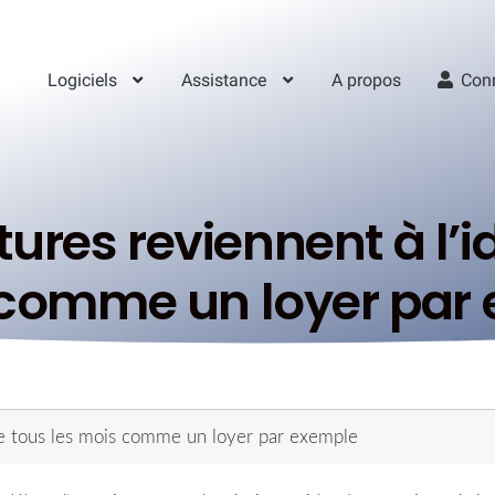
Logiciels
Assistance
A propos
Con
tures reviennent à l’i
comme un loyer par
que tous les mois comme un loyer par exemple