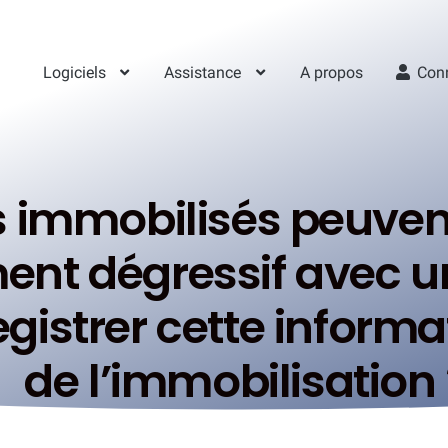
Logiciels
Assistance
A propos
Con
s immobilisés peuvent
nt dégressif avec u
strer cette informat
de l’immobilisation 