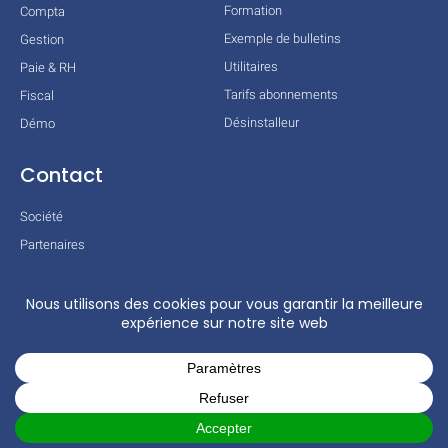
Formation
Compta
Exemple de bulletins
Gestion
Utilitaires
Paie & RH
Tarifs abonnements
Fiscal
Désinstalleur
Démo
Contact
Société
Partenaires
Technologies
Mentions légales
Conditions générales
Actualités
COPYRIGHT © 2026 TOUS DROITS RÉSERVÉS – COGILOG – 3 RUE DES
CHARRONS 31700 BLAGNAC