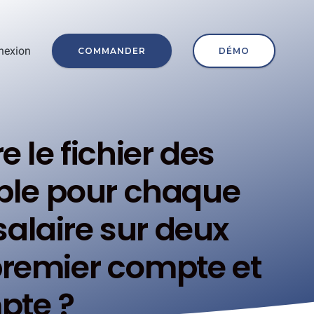
nexion
COMMANDER
DÉMO
le fichier des
sible pour chaque
salaire sur deux
premier compte et
pte ?