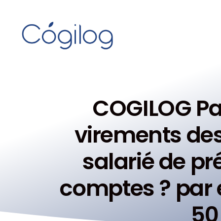
COGILOG Pay
virements des
salarié de pr
comptes ? par 
50