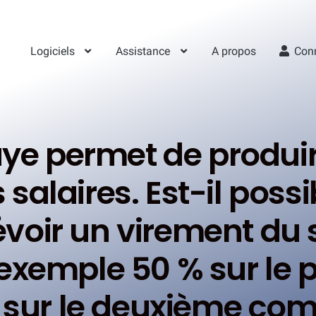
Logiciels
Assistance
A propos
Con
e permet de produire 
 salaires. Est-il pos
évoir un virement du 
exemple 50 % sur le 
 sur le deuxième com