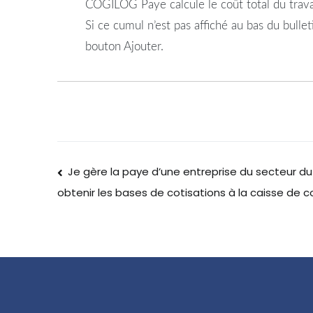
COGILOG Paye calcule le
coût
total
du
trava
Si ce cumul n’est pas affiché au bas du
bullet
bouton Ajouter.
Je gère la paye d’une entreprise du secteur d
obtenir les bases de cotisations à la caisse de 