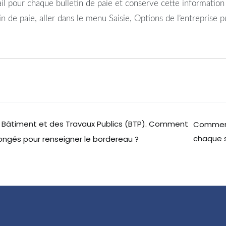
il
pour chaque
bulletin
de
paie
et conserve cette information
in
de
paie
, aller dans le menu Saisie, Options de l’entreprise 
u Bâtiment et des Travaux Publics (BTP). Comment
Comment 
chaque s
congés pour renseigner le bordereau ?