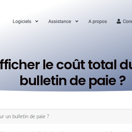
Logiciels
Assistance
A propos
Con
cher le coût total du
bulletin de paie ?
ur un bulletin de paie ?