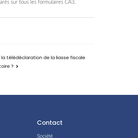
arés sur tous les formulaires CA3.
la télédéclaration de la liasse fiscale
toire ?
Contact
Société