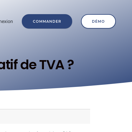
nexion
COMMANDER
DÉMO
tif de TVA ?