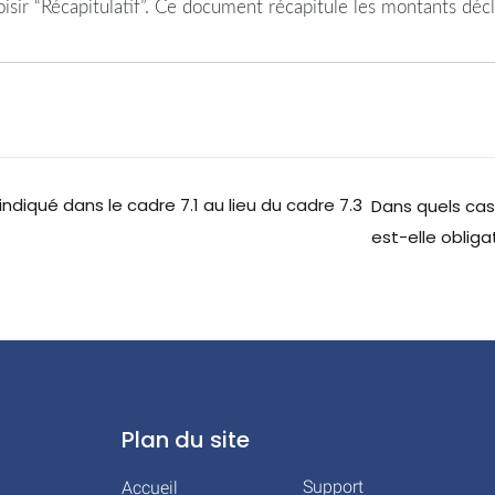
ir “Récapitulatif”. Ce document récapitule les montants décl
 indiqué dans le cadre 7.1 au lieu du cadre 7.3
Dans quels cas 
est-elle obliga
Plan du site
Support
Accueil