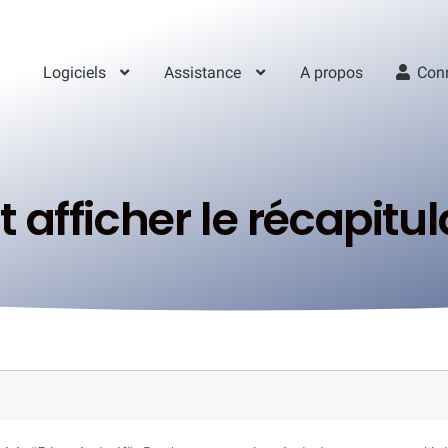
Logiciels
Assistance
A propos
Con
fficher le récapitula