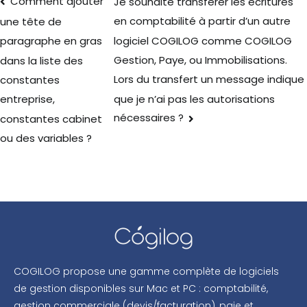
Comment ajouter
Je souhaite transférer les écritures
en comptabilité à partir d’un autre
une tête de
logiciel COGILOG comme COGILOG
paragraphe en gras
Gestion, Paye, ou Immobilisations.
dans la liste des
Lors du transfert un message indique
constantes
que je n’ai pas les autorisations
entreprise,
nécessaires ?
constantes cabinet
ou des variables ?
COGILOG propose une gamme complète de logiciels
de gestion disponibles sur Mac et PC : comptabilité,
gestion commerciale (devis/facturation), paie et