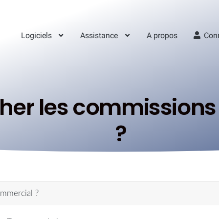
Logiciels
Assistance
A propos
Con
her les commissions
?
ommercial ?