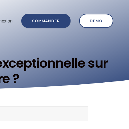
nexion
COMMANDER
DÉMO
xceptionnelle sur
re ?