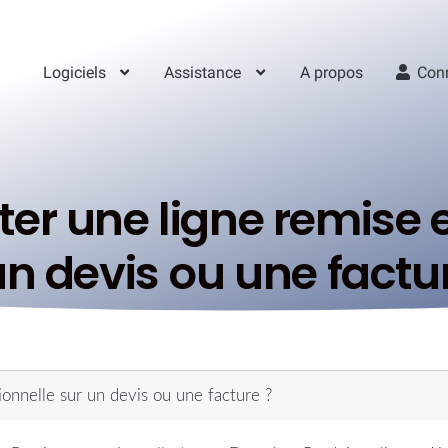
Logiciels
Assistance
A propos
Con
r une ligne remise e
n devis ou une factu
nnelle sur un devis ou une facture ?