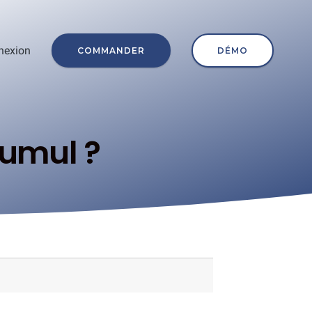
nexion
COMMANDER
DÉMO
umul ?