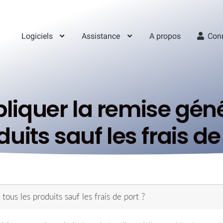
Logiciels
Assistance
A propos
Con
quer la remise génér
uits sauf les frais de
ous les produits sauf les frais de port ?