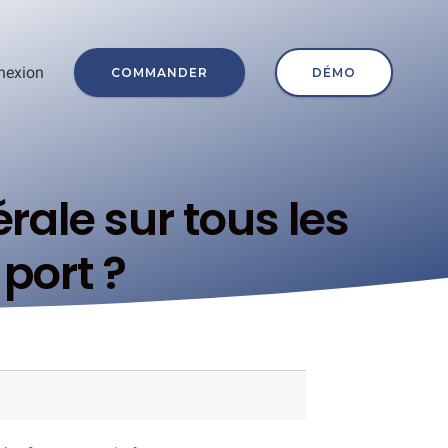
nexion
COMMANDER
DÉMO
ale sur tous les
 port ?