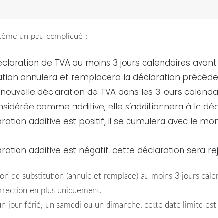
ystème un peu compliqué :
éclaration
de
TVA
au moins 3 jours calendaires avant 
ation
annulera et remplacera la
déclaration
précéde
 nouvelle
déclaration
de
TVA
dans les 3 jours calenda
nsidérée comme additive, elle s’additionnera à la
déc
aration
additive est positif, il se cumulera avec le m
aration
additive est négatif, cette
déclaration
sera rej
ion
de substitution (annule et remplace) au moins 3 jours calen
orrection en plus uniquement.
n jour férié, un samedi ou un dimanche, cette date limite est