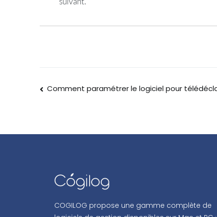
suivant.
Comment paramétrer le logiciel pour télédécl
COGILOG propose une gamme complète de