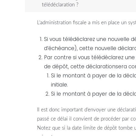
télédéclaration ?
L’administration fiscale a mis en place un s
Si vous télédéclarez une nouvelle
d
d’échéance), cette nouvelle
déclar
Par contre si vous télédéclarez une
de dépôt, cette
déclaration
sera co
Si le montant à payer de la
décl
initiale.
Si le montant à payer de la
décl
Il est donc important d’envoyer une
déclarat
passé ce délai il convient de procéder par c
Notez que si la date limite de dépôt tombe u