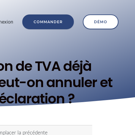
nexion
COMMANDER
DÉMO
on de TVA déjà
peut-on annuler et
éclaration ?
emplacer la précédente