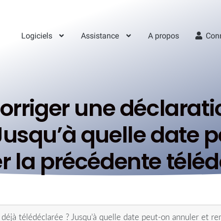
Logiciels
Assistance
A propos
Con
riger une déclarati
Jusqu’à quelle date 
 la précédente téléd
éjà télédéclarée ? Jusqu’à quelle date peut-on annuler et r