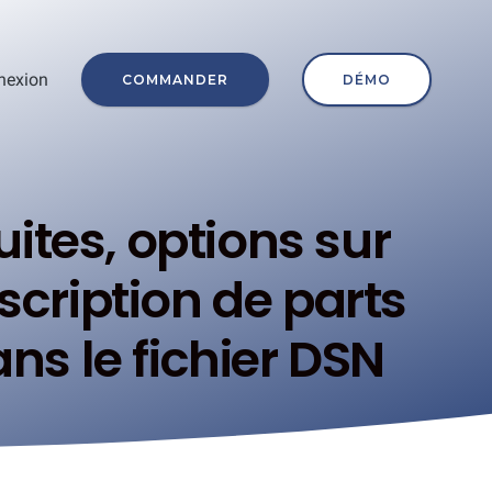
nexion
COMMANDER
DÉMO
ites, options sur
scription de parts
ns le fichier DSN