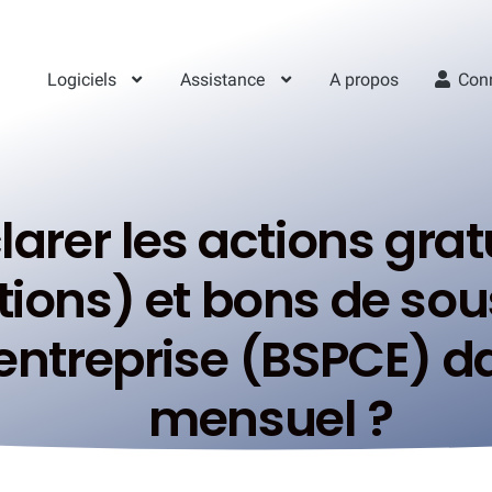
Logiciels
Assistance
A propos
Con
er les actions gratu
ptions) et bons de sou
entreprise (BSPCE) da
mensuel ?