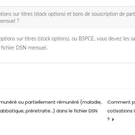
ions sur titres (stock options) et bons de souscription de par
mensuel ?
, options sur titres (stock options), ou BSPCE, vous devez les sa
 fichier DSN mensuel.
émunéré ou partiellement rémunéré (maladie,
Comment pa
cotisations 
batique, préretraite…) dans le fichier DSN
?