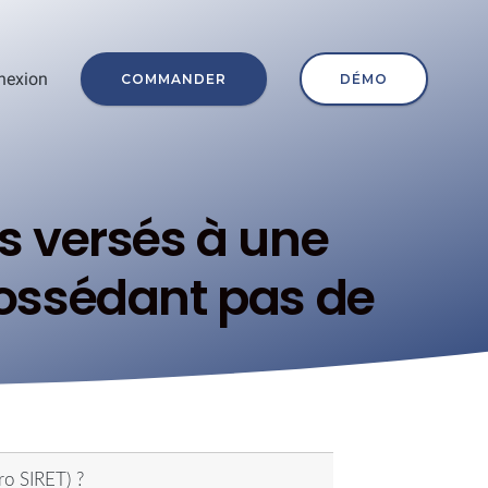
nexion
COMMANDER
DÉMO
s versés à une
 possédant pas de
ro SIRET) ?