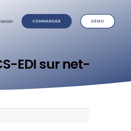
nexion
COMMANDER
DÉMO
S-EDI sur net-