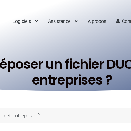
Logiciels
Assistance
A propos
Con
oser un fichier DUC
entreprises ?
 net-entreprises ?