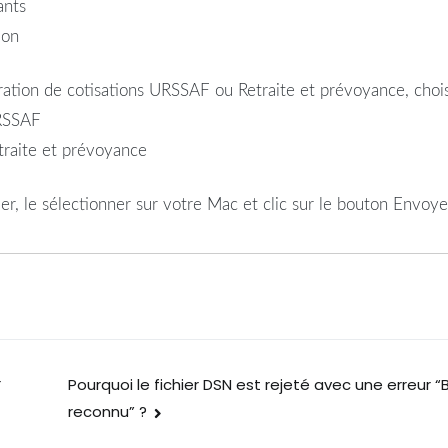
ants
ion
tion de cotisations URSSAF ou Retraite et prévoyance, choisir
URSSAF
traite et prévoyance
hier, le sélectionner sur votre Mac et clic sur le bouton Envoye
r
Pourquoi le fichier DSN est rejeté avec une erreur “
reconnu” ?