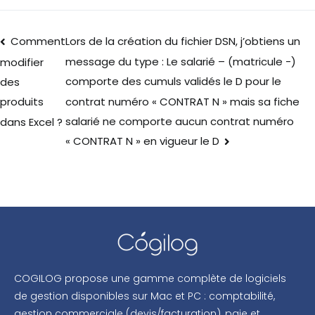
Comment
Lors de la création du fichier DSN, j’obtiens un
message du type : Le salarié – (matricule -)
modifier
comporte des cumuls validés le D pour le
des
contrat numéro « CONTRAT N » mais sa fiche
produits
salarié ne comporte aucun contrat numéro
dans Excel ?
« CONTRAT N » en vigueur le D
COGILOG propose une gamme complète de logiciels
de gestion disponibles sur Mac et PC : comptabilité,
gestion commerciale (devis/facturation), paie et