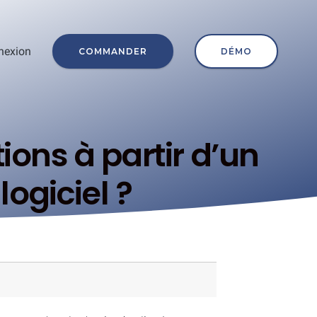
nexion
COMMANDER
DÉMO
ons à partir d’un
logiciel ?