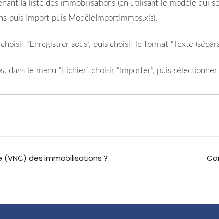
nt la liste des immobilisations (en utilisant le modèle qui se
 puis Import puis ModèleImportImmos.xls).
oisir “Enregistrer sous”, puis choisir le format “Texte (séparat
ans le menu “Fichier” choisir “Importer”, puis sélectionner c
 (VNC) des immobilisations ?
Com