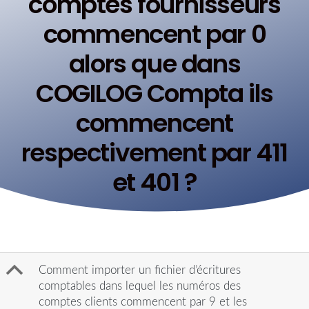
comptes fournisseurs
commencent par 0
alors que dans
COGILOG Compta ils
commencent
respectivement par 411
et 401 ?
B
Comment importer un fichier d’écritures
comptables dans lequel les numéros des
comptes clients commencent par 9 et les