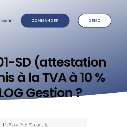
nexion
COMMANDER
DÉMO
1-SD (attestation
is à la TVA à 10 %
LOG Gestion ?
à 10 % ou 5,5 % dans le