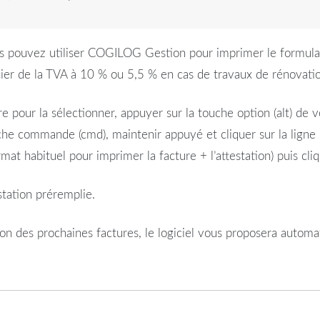
s pouvez utiliser
COGILOG
Gestion
pour
imprimer
le
formula
cier de la
TVA
à 10 % ou 5,5 % en cas de
travaux
de
rénovati
e pour la sélectionner, appuyer sur la touche option (alt) de v
che commande (cmd), maintenir appuyé et cliquer sur la ligne
ormat habituel pour
imprimer
la facture + l’
attestation
) puis cl
station
préremplie.
on des prochaines factures, le logiciel vous proposera autom