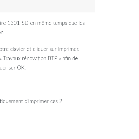
ire
1301
-SD en même temps que les
on
.
otre clavier et cliquer sur
Imprimer
.
 «
Travaux
rénovation
BTP
» afin de
iquer sur OK.
atiquement d’
imprimer
ces 2