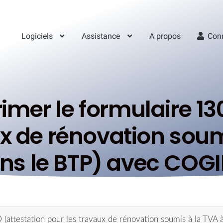
Logiciels
Assistance
A propos
Con
er le formulaire 130
x de rénovation soum
ans le BTP) avec COGI
attestation pour les travaux de rénovation soumis à la TVA 