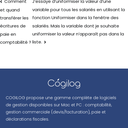
Comment
J’essaye d’uniformiser la valeur d’une
variable pour tous les salariés en utilisant la
et quand
fonction Uniformiser dans la fenêtre des
transférer les
salariés. Mais la variable dont je souhaite
écritures de
uniformiser la valeur n’apparaît pas dans la
paie en
liste.
comptabilité ?
COGILOG propose une gamme complète de logiciels
de gestion disponibles sur Mac et PC : comptabilité,
gestion commerciale (devis/facturation), paie et
déclarations fiscales.