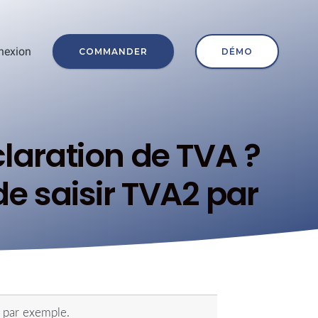
nexion
COMMANDER
DÉMO
laration de TVA ?
e saisir TVA2 par
 par exemple.