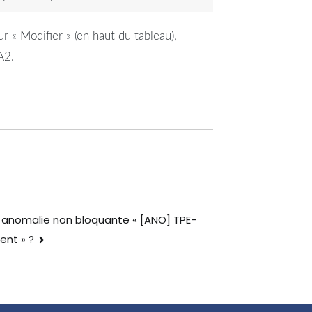
 « Modifier » (en haut du tableau),
A2.
 anomalie non bloquante « [ANO] TPE-
ent » ?