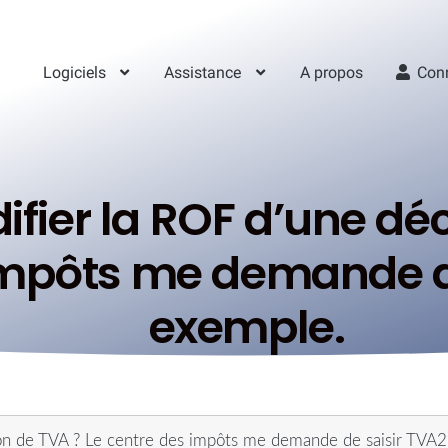
Logiciels
Assistance
A propos
Con
er la ROF d’une déc
impôts me demande d
exemple.
on de TVA ? Le centre des impôts me demande de saisir TVA2