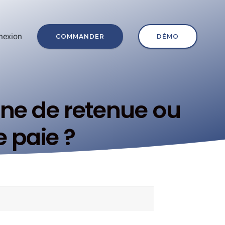
nexion
COMMANDER
DÉMO
ne de retenue ou
e paie ?