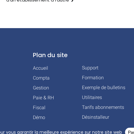
Plan du site
Support
Accueil
Formation
Compta
Exemple de bulletins
Gestion
Utilitaires
Paie & RH
Tarifs abonnements
Fiscal
Désinstalleur
Démo
HT © 2026 TOUS DROITS RÉSERVÉS – COGILOG – 3 RUE DES CHARRONS 31700