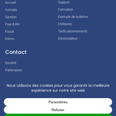
Support
Accueil
Formation
Compta
Exemple de bulletins
Gestion
Utilitaires
Paie & RH
Tarifs abonnements
Fiscal
Désinstalleur
Démo
Contact
Société
Partenaires
Technologies
Mentions légales
Conditions générales
Actualités
COPYRIGHT © 2026 TOUS DROITS RÉSERVÉS – COGILOG – 3 RUE DES