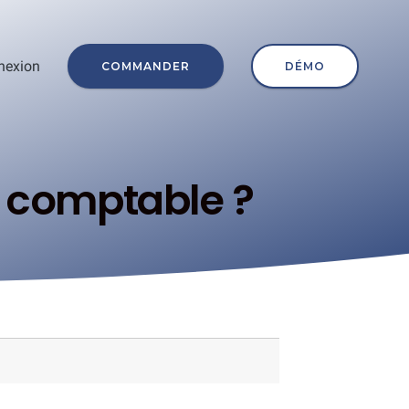
nexion
COMMANDER
DÉMO
 comptable ?