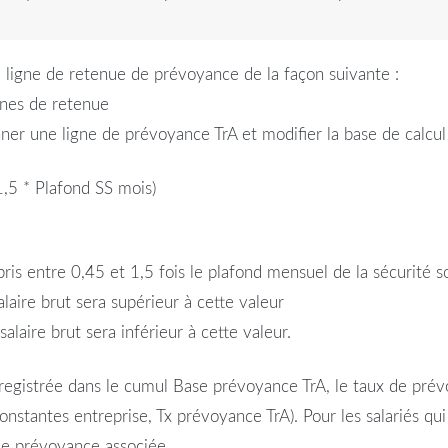
e ligne de retenue de
prévoyance
de la façon suivante :
gnes de retenue
onner une ligne de
prévoyance
TrA et modifier la base de calcul
1,5 *
Plafond
SS mois)
pris
entre
0,45 et 1,5 fois le
plafond
mensuel
de la
sécurité
s
alaire
brut
sera supérieur à cette valeur
salaire
brut
sera inférieur à cette valeur.
registrée dans le cumul Base
prévoyance
TrA, le taux de
prév
onstantes entreprise, Tx
prévoyance
TrA). Pour les salariés qu
ise
prévoyance
associée.