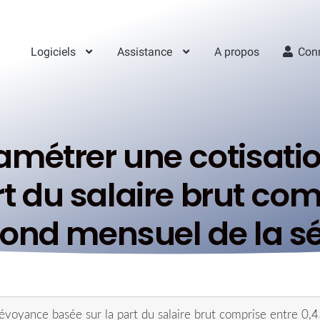
Logiciels
Assistance
A propos
Con
étrer une cotisati
t du salaire brut com
lafond mensuel de la s
oyance basée sur la part du salaire brut comprise entre 0,45