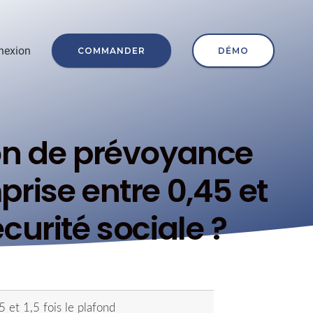
nexion
COMMANDER
DÉMO
on de prévoyance
prise entre 0,45 et
écurité sociale ?
 et 1,5 fois le plafond