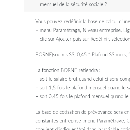
mensuel de la sécurité sociale ?
Vous pouvez redéfinir la base de calcul d’un
– menu Paramétrage, Niveau entreprise, Li
– clic sur Ajouter puis sur Redéfinir, sélecti
BORNE(soumis SS; 0,45 *
Plafond
SS mois; 
La fonction BORNE retiendra :
– soit le
salaire
brut
quand celui-ci sera com
– soit 1,5 fois le
plafond
mensuel
quand le
s
– soit 0,45 fois le
plafond
mensuel
quand le
La base de
cotisation
de
prévoyance
sera en
constantes entreprise (menu Paramétrage, C
convient d’indiquer Vrai dans la variable cot