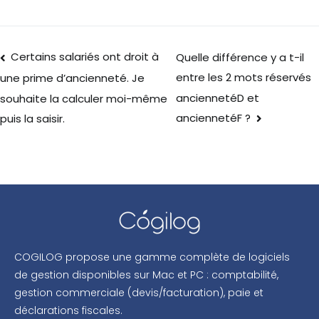
Certains salariés ont droit à
Quelle différence y a t-il
entre les 2 mots réservés
une prime d’ancienneté. Je
anciennetéD et
souhaite la calculer moi-même
anciennetéF ?
puis la saisir.
COGILOG propose une gamme complète de logiciels
de gestion disponibles sur Mac et PC : comptabilité,
gestion commerciale (devis/facturation), paie et
déclarations fiscales.