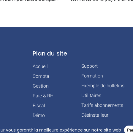
Plan du site
Support
Accueil
Formation
Compta
Exemple de bulletins
Gestion
Utilitaires
Paie & RH
Tarifs abonnements
Fiscal
Désinstalleur
Démo
HT © 2026 TOUS DROITS RÉSERVÉS – COGILOG – 3 RUE DES CHARRONS 31700