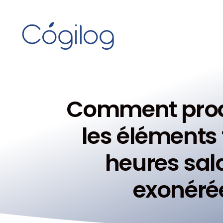
Comment produi
les éléments
heures sal
exonérée