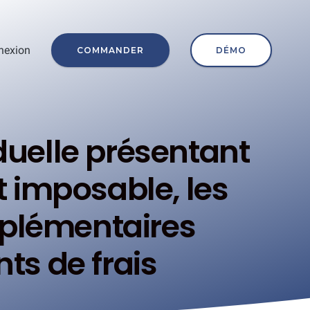
nexion
COMMANDER
DÉMO
duelle présentant
 imposable, les
pplémentaires
ts de frais