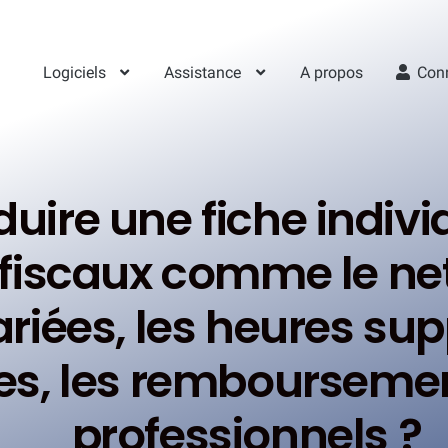
Logiciels
Assistance
A propos
Con
re une fiche indivi
 fiscaux comme le net
ariées, les heures su
s, les remboursemen
professionnels ?