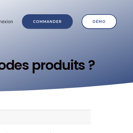
nexion
COMMANDER
DÉMO
des produits ?