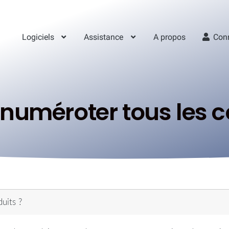
Logiciels
Assistance
A propos
Con
uméroter tous les co
uits ?