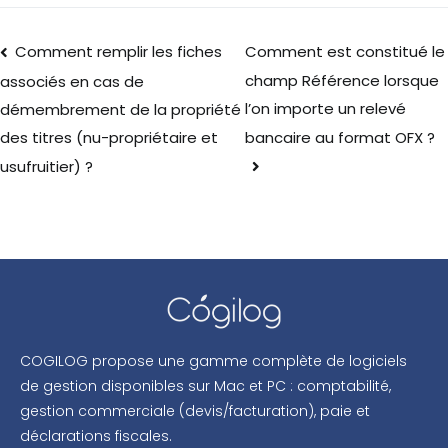
Comment remplir les fiches
Comment est constitué le
champ Référence lorsque
associés en cas de
l’on importe un relevé
démembrement de la propriété
bancaire au format OFX ?
des titres (nu-propriétaire et
usufruitier) ?
COGILOG propose une gamme complète de logiciels
de gestion disponibles sur Mac et PC : comptabilité,
gestion commerciale (devis/facturation), paie et
déclarations fiscales.