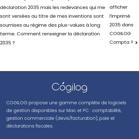
afficher
déclaration 2035 mais les redevances qui me
l’imprimé
sont versées au titre de mes inventions sont
2035 dans
soumises au régime des plus-values à long
COGILOG
terme. Comment renseigner la déclaration
Compta ?
2035 ?
COGILOG propose une gamme complète de logiciels
de gestion disponibles sur Mac et PC : comptabilité,
gestion commerciale (devis/facturation), paie et
déclarations fiscales.