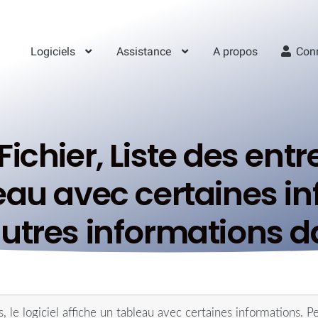
Logiciels
Assistance
A propos
Con
chier, Liste des entrep
eau avec certaines i
autres informations d
, le logiciel affiche un tableau avec certaines informations. P