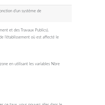
fonction d’un système de
ment et des Travaux Publics).
de l’établissement où est affecté le
one en utilisant les variables Nbre
er ce taux, vous pouvez aller dans le