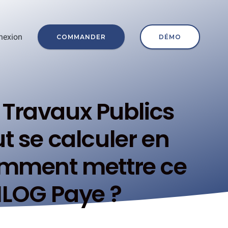
nexion
COMMANDER
DÉMO
 Travaux Publics
t se calculer en
omment mettre ce
ILOG Paye ?