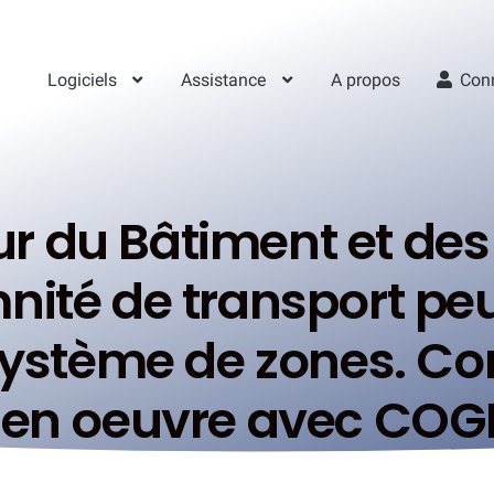
Logiciels
Assistance
A propos
Con
ur du Bâtiment et des
mnité de transport peu
 système de zones. C
en oeuvre avec COG