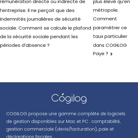
plus élevé qu’en
rémunération directe ou indirecte de
métropole.
l’entreprise. Il ne perçoit que des
Comment
indemnités journalières de sécurité
paramétrer ce
sociale. Comment se calcule le plafond
taux particulier
de la sécurité sociale pendant les
dans COGILOG
périodes d’absence ?
Paye ?
COGILOG propose une gamme complète de logiciels
de gestion disponibles sur Mac et PC : comptabilité,
gestion commerciale (devis/facturation), paie et
déclarations fiscales.