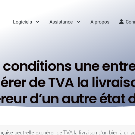
Logiciels
Assistance
A propos
Con
 conditions une entre
érer de TVA la livrais
eur d’un autre état d
nçaise peut-elle exonérer de TVA la livraison d’un bien à un a