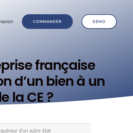
nexion
COMMANDER
DÉMO
prise française
on d’un bien à un
e la CE ?
cquéreur d’un autre état