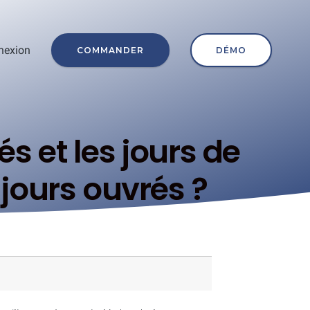
nexion
COMMANDER
DÉMO
s et les jours de
jours ouvrés ?