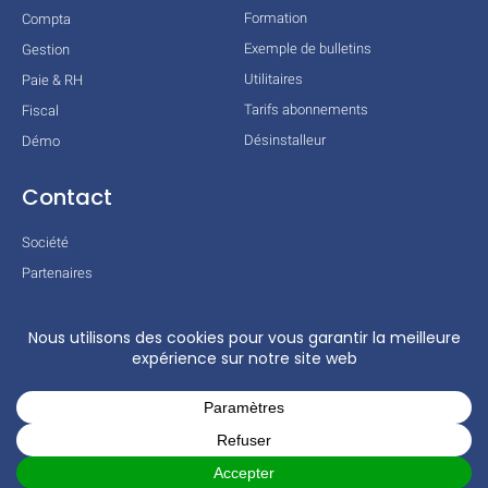
Formation
Compta
Exemple de bulletins
Gestion
Utilitaires
Paie & RH
Tarifs abonnements
Fiscal
Désinstalleur
Démo
Contact
Société
Partenaires
Technologies
Mentions légales
Conditions générales
Actualités
COPYRIGHT © 2026 TOUS DROITS RÉSERVÉS – COGILOG – 3 RUE DES
CHARRONS 31700 BLAGNAC